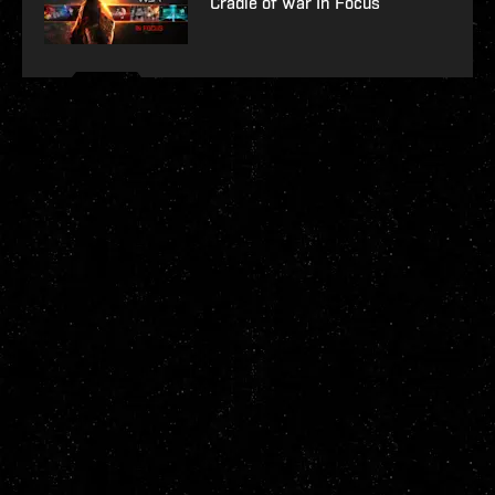
Cradle of War In Focus