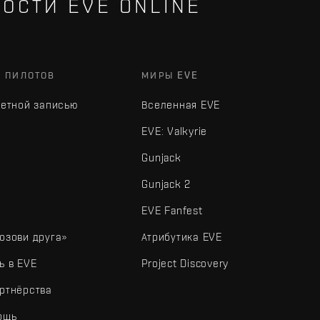
ОСТИ EVE ONLINE
Х ПИЛОТОВ
МИРЫ EVE
четной записью
Вселенная EVE
EVE: Valkyrie
Gunjack
Gunjack 2
EVE Fanfest
озови друга»
Атрибутика EVE
ь в EVE
Project Discovery
ртнёрства
ощь