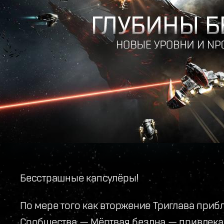
Бесстрашные капсулёры!
По мере того как вторжение Триглава приб
Сообщества — Мёртвая бездна — привлекае