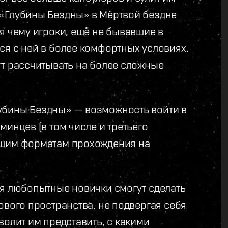
 «Глубины Бездны» в Мёртвой бездне
я чему игроки, ещё не бывавшие в
ся с ней в более комфортных условиях.
ут рассчитывать на более сложные
убины Бездны» — возможность войти в
минцев (в том числе и третьего
ющим форматам прохождения на
ня любопытные новички смогут сделать
ового пространства, не подвергая себя
волит им представить, с какими