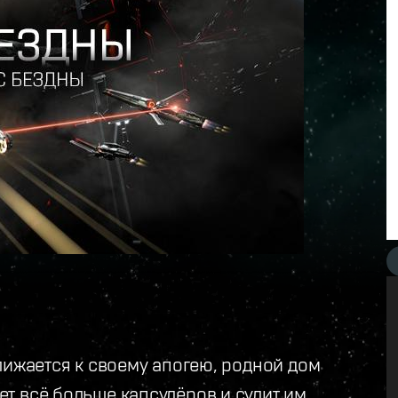
лижается к своему апогею, родной дом
т всё больше капсулёров и сулит им