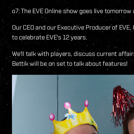
o7: The EVE Online show goes live tomorrow 
Our CEO and our Executive Producer of EVE, C
to celebrate EVE's 12 years.
We'll talk with players, discuss current aff
Bettik will be on set to talk about features!