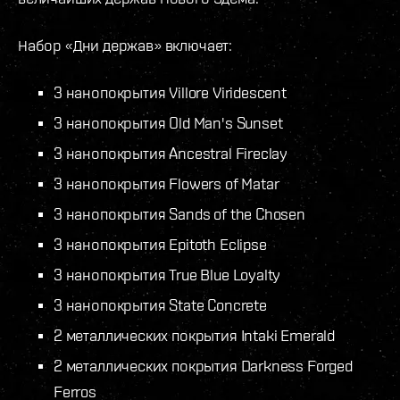
Набор «Дни держав» включает:
3 нанопокрытия Villore Viridescent
3 нанопокрытия Old Man's Sunset
3 нанопокрытия Ancestral Fireclay
3 нанопокрытия Flowers of Matar
3 нанопокрытия Sands of the Chosen
3 нанопокрытия Epitoth Eclipse
3 нанопокрытия
True Blue Loyalty
3 нанопокрытия State Concrete
2 металлических покрытия Intaki Emerald
2 металлических покрытия Darkness Forged
Ferros