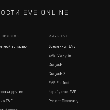
ОСТИ EVE ONLINE
Х ПИЛОТОВ
МИРЫ EVE
четной записью
Вселенная EVE
EVE: Valkyrie
Gunjack
Gunjack 2
EVE Fanfest
озови друга»
Атрибутика EVE
ь в EVE
Project Discovery
ртнёрства