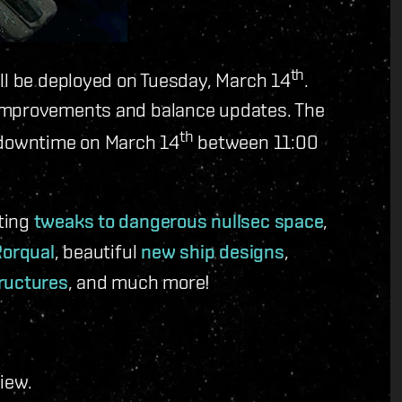
th
ll be deployed on Tuesday, March 14
.
 improvements and balance updates. The
th
e downtime on March 14
between 11:00
sting
tweaks to dangerous nullsec space
,
Rorqual
, beautiful
new ship designs
,
ructures
, and much more!
view.