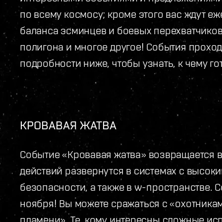
по всему космосу; кроме этого вас ждут е
баланса эсминцев и боевых перехватчиков
полигона и многое другое! События проход
подробности ниже, чтобы узнать, к чему гот
КРОВАВАЯ ЖАТВА
Событие «Кровавая жатва» возвращается 
действий развернутся в системах с высок
безопасности, а также в w-пространстве. 
ноября! Вы можете сражаться с «охотника
пламени». Те, кому интересны сложные ис