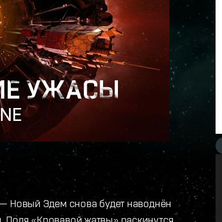
 — Новый Эдем снова будет наводнён
 Поля «Кровавой жатвы» раскинутся