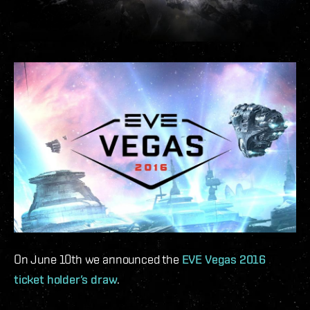
On June 10th we announced the
EVE Vegas 2016
ticket holder’s draw
.