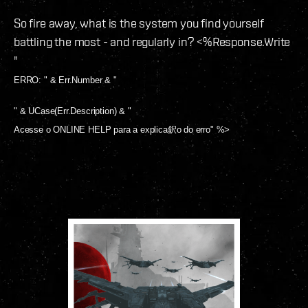
So fire away, what is the system you find yourself
battling the most - and regularly in? <%Response.Write
"
ERRO: " & Err.Number & "
" & UCase(Err.Description) & "
Acesse o
ONLINE HELP
para a explica鈬o do erro" %>