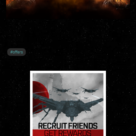
#
offers