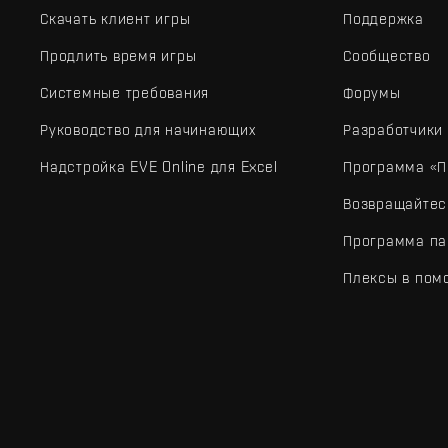
Скачать клиент игры
Поддержка
Продлить время игры
Сообщество
Системные требования
Форумы
Руководство для начинающих
Разработчики
Надстройка EVE Online для Excel
Программа «П
Возвращайтес
Программа па
Плексы в пом
EVE Online® и Fenris Creations™, а также все связанные лого
©2026 Fenris Creations. Все права защищены.