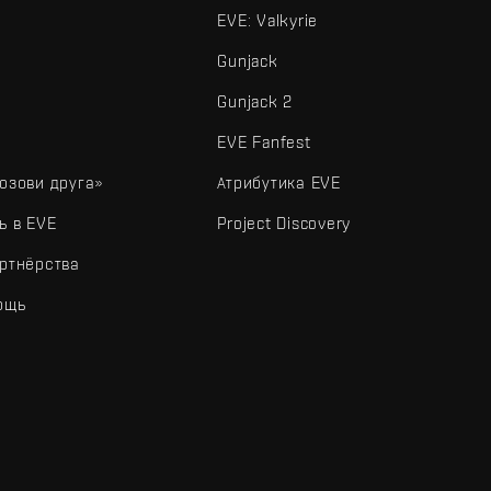
EVE: Valkyrie
Gunjack
Gunjack 2
EVE Fanfest
озови друга»
Атрибутика EVE
ь в EVE
Project Discovery
ртнёрства
ощь
типы и другие элементы являются товарными знаками Fenris Creations