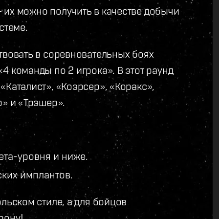
 их можно получить в качестве добычи
стеме.
твовать в соревновательных боях
4 команды по 2 игрока». В этот раунд
«Каталист», «Коэрсер», «Коракс»,
р» и «Трэшер».
ета-уровня и ниже.
ских имплантов.
ольском стиле, а для бойцов
рону!