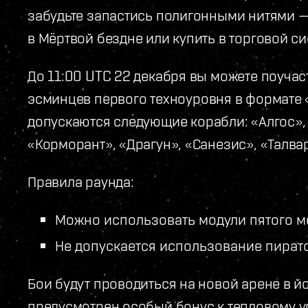
забудьте запастись полигонными нитями —
в Мёртвой бездне или купить в торговой си
До 11:00 UTC 22 декабря вы можете поучас
эсминцев первого техноуровня в формате «
допускаются следующие корабли: «Алгос», 
«Корморант», «Драгун», «Санезис», «Талва
Правила раунда:
Можно использовать модули пятого м
Не допускается использование пират
Бои будут проводиться на новой арене в й
предусмотрен особый бонус к тепловому у