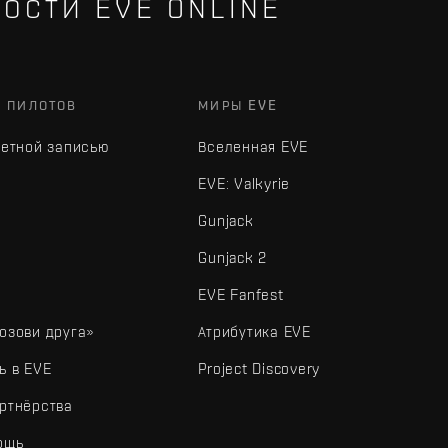
ОСТИ EVE ONLINE
Х ПИЛОТОВ
МИРЫ EVE
четной записью
Вселенная EVE
EVE: Valkyrie
Gunjack
Gunjack 2
EVE Fanfest
озови друга»
Атрибутика EVE
ь в EVE
Project Discovery
ртнёрства
ощь