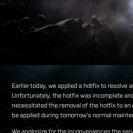
Earlier today, we applied a hotfix to resolve 
Unfortunately, the hotfix was incomplete and
necessitated the removal of the hotfix to an e
be applied during tomorrow's normal mainte
We apologize for the inconveniences the ser