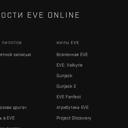
ОСТИ EVE ONLINE
Х ПИЛОТОВ
МИРЫ EVE
четной записью
Вселенная EVE
EVE: Valkyrie
Gunjack
Gunjack 2
EVE Fanfest
озови друга»
Атрибутика EVE
ь в EVE
Project Discovery