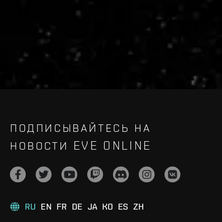
Recruitment service url to use:
https://eve-web-user-
live.evetech.net/api/v1
Flag is
ON
ПОДПИСЫВАЙТЕСЬ НА
НОВОСТИ EVE ONLINE
RU
EN
FR
DE
JA
KO
ES
ZH