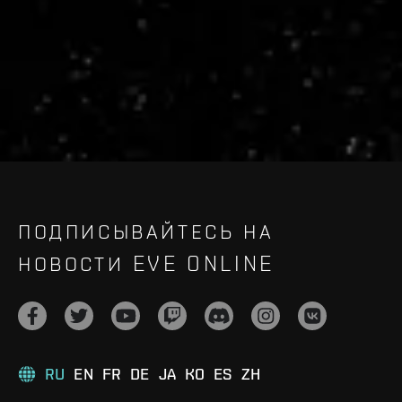
Recruitment service url to use:
https://eve-web-user-
live.evetech.net/api/v1
Flag is
ON
ПОДПИСЫВАЙТЕСЬ НА
НОВОСТИ EVE ONLINE
RU
EN
FR
DE
JA
KO
ES
ZH