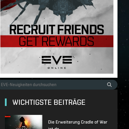
WICHTIGSTE BEITRÄGE
Die Erweiterung Cradle of War
ist da