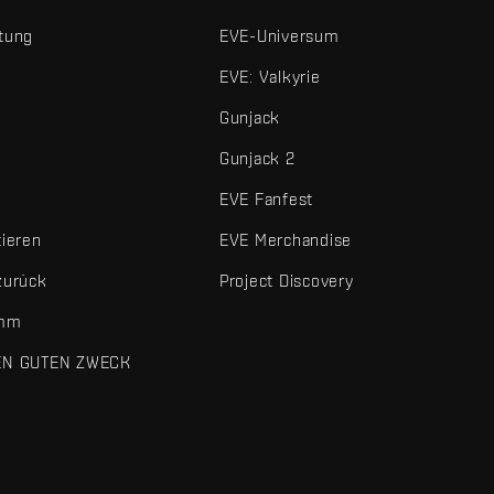
tung
EVE-Universum
EVE: Valkyrie
Gunjack
Gunjack 2
EVE Fanfest
tieren
EVE Merchandise
zurück
Project Discovery
amm
EN GUTEN ZWECK
 und sonstigen Elemente sind Marken von Fenris Creations.