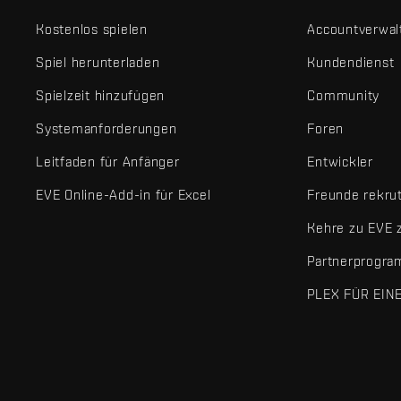
Kostenlos spielen
Accountverwal
Spiel herunterladen
Kundendienst
Spielzeit hinzufügen
Community
Systemanforderungen
Foren
Leitfaden für Anfänger
Entwickler
EVE Online-Add-in für Excel
Freunde rekru
Kehre zu EVE 
Partnerprogr
PLEX FÜR EIN
EVE Online® und Fenris Creations™ sowie alle zugehörigen Logos
©2026 Fenris Creations. Alle Rechte vorbehalten.