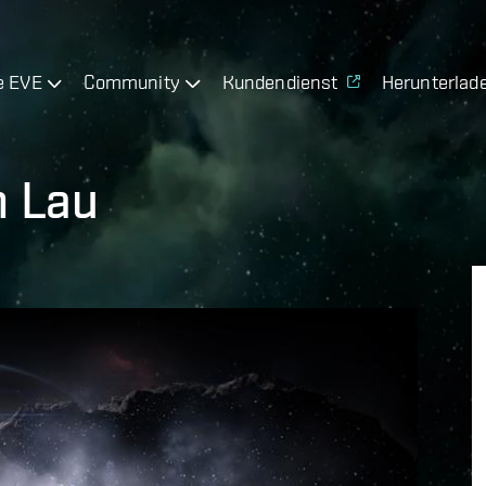
e EVE
Community
Kundendienst
Herunterlad
n Lau