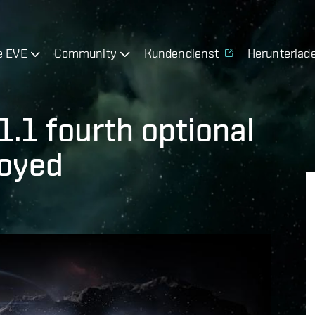
e EVE
Community
Kundendienst
Herunterlad
1.1 fourth optional
loyed