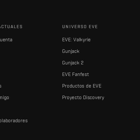
ACTUALES
UNIVERSO EVE
cuenta
EVE: Valkyrie
Gunjack
Gunjack 2
EVE Fanfest
s
Productos de EVE
amigo
Proyecto Discovery
olaboradores
d