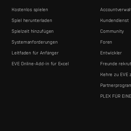
Kostenlos spielen
Accountverwal
Spiel herunterladen
Kundendienst
Spielzeit hinzufügen
Community
Systemanforderungen
Foren
Leitfaden für Anfänger
Entwickler
EVE Online-Add-in für Excel
Freunde rekru
Kehre zu EVE 
Partnerprogr
PLEX FÜR EIN
EVE Online® und Fenris Creations™ sowie alle zugehörigen Logos
©2026 Fenris Creations. Alle Rechte vorbehalten.