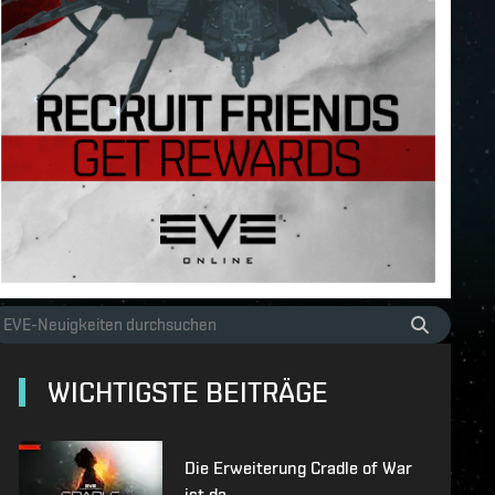
WICHTIGSTE BEITRÄGE
Die Erweiterung Cradle of War
ist da