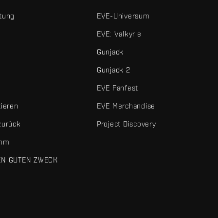
tung
EVE-Universum
EVE: Valkyrie
Gunjack
Gunjack 2
EVE Fanfest
tieren
EVE Merchandise
zurück
Project Discovery
amm
EN GUTEN ZWECK
 und sonstigen Elemente sind Marken von Fenris Creations.