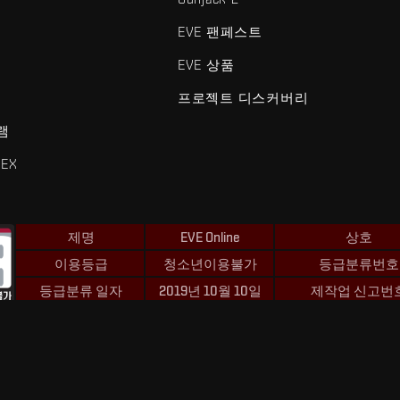
EVE 팬페스트
EVE 상품
프로젝트 디스커버리
램
EX
제명
EVE Online
상호
이용등급
청소년이용불가
등급분류번호
등급분류 일자
2019년 10월 10일
제작업 신고번
 및 Fenris Creations™와 관련된 모든 로고 및 기타 요소는 Fenris Creat
©2026 Fenris Creations. 모든 권리 보유.