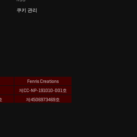
쿠키 관리
Fenris Creations
제CC-NP-191010-001호
호
제4506973469호
ions의 상표입니다.