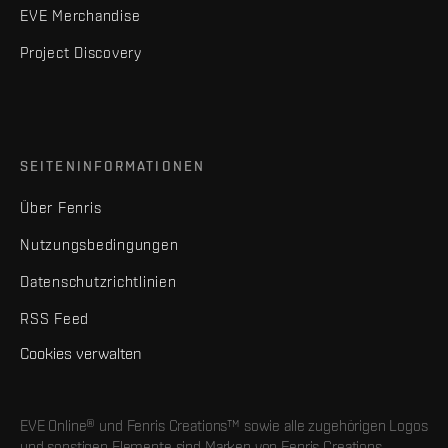
EVE Merchandise
Project Discovery
SEITENINFORMATIONEN
Über Fenris
Nutzungsbedingungen
Datenschutzrichtlinien
RSS Feed
Cookies verwalten
EVE Online® und Fenris Creations™ sowie alle zugehörigen Logos
und sonstigen Elemente sind Marken von Fenris Creations.