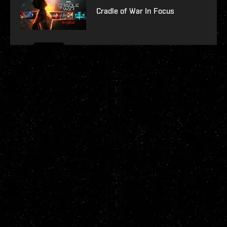
Cradle of War In Focus