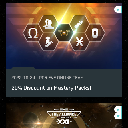
#
offe
2025-10-24
-
POR
EVE ONLINE TEAM
20% Discount on Mastery Packs!
#
offe
#
tour