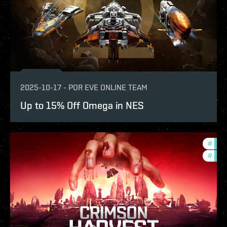
2025-10-17
-
POR
EVE ONLINE TEAM
Up to 15% Off Omega in NES
#
in-g
#
offe