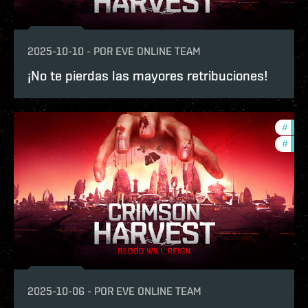
2025-10-10
-
POR
EVE ONLINE TEAM
¡No te pierdas las mayores retribuciones!
#
in-g
#
offe
2025-10-06
-
POR
EVE ONLINE TEAM