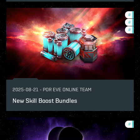
#
bala
#
eco
#
offe
2025-08-21
-
POR
EVE ONLINE TEAM
New Skill Boost Bundles
#
offe