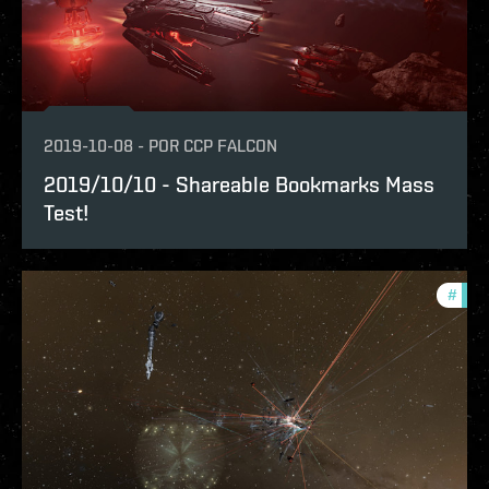
2019-10-08
-
POR
CCP FALCON
2019/10/10 - Shareable Bookmarks Mass
Test!
#
test