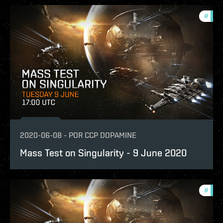
#
test
2020-06-08
-
POR
CCP DOPAMINE
Mass Test on Singularity - 9 June 2020
#
test