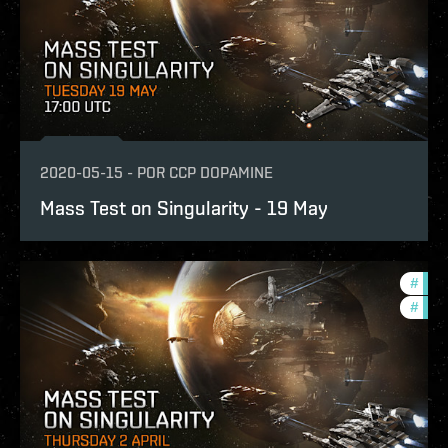
2020-05-15
-
POR
CCP DOPAMINE
Mass Test on Singularity - 19 May
#
eve-
#
test