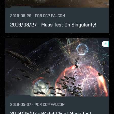
2019-08-26
-
POR
CCP FALCON
2019/08/27 - Mass Test On Singularity!
#
test
2019-05-07
-
POR
CCP FALCON
2019/05/07 - 64-bit Client Mass Test