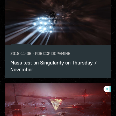
2019-11-06
-
POR
CCP DOPAMINE
Mass test on Singularity on Thursday 7
November
#
test