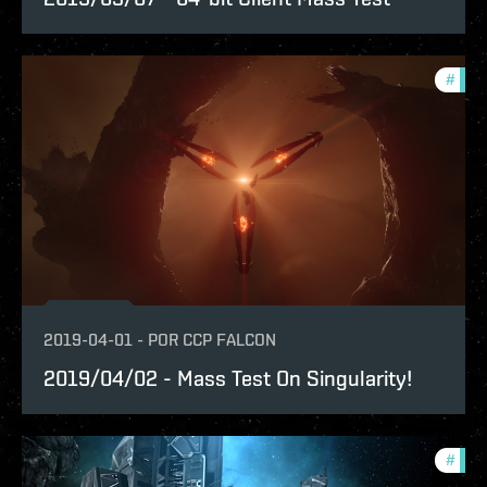
#
test
2019-04-01
-
POR
CCP FALCON
2019/04/02 - Mass Test On Singularity!
#
test