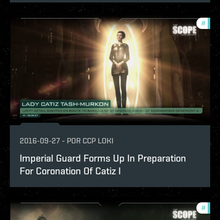
#
the-
2016-09-27
-
POR
CCP LOKI
Imperial Guard Forms Up In Preparation
For Coronation Of Catiz I
#
the-