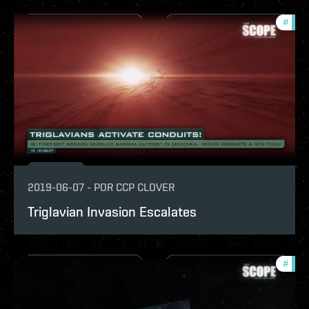
#
the-
2019-06-07
-
POR
CCP CLOVER
Triglavian Invasion Escalates
#
the-