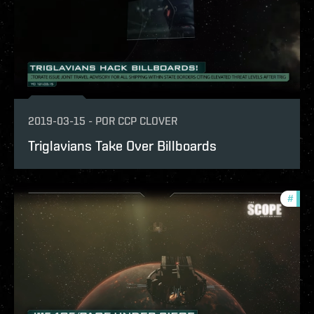
2019-03-15
-
POR
CCP CLOVER
Triglavians Take Over Billboards
#
the-