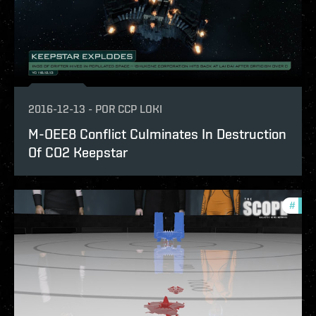
2016-12-13
-
POR
CCP LOKI
M-OEE8 Conflict Culminates In Destruction
Of CO2 Keepstar
#
the-