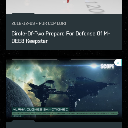
2016-12-09
-
POR
CCP LOKI
Circle-Of-Two Prepare For Defense Of M-
OEE8 Keepstar
#
the-