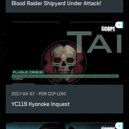
Blood Raider Shipyard Under Attack!
#
the-
2017-04-07
-
POR
CCP LOKI
YC119 Kyonoke Inquest
#
the-