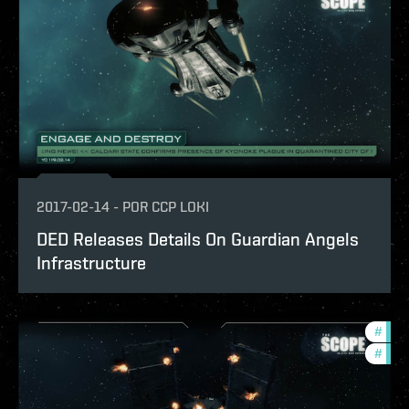
2017-02-14
-
POR
CCP LOKI
DED Releases Details On Guardian Angels
Infrastructure
#
the-
#
batt