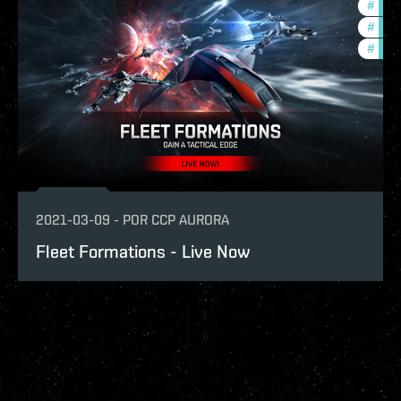
#
new-
#
reig
#
this-
2021-03-09
-
POR
CCP AURORA
Fleet Formations - Live Now