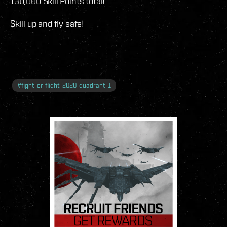
130,000 Skill Points total!
Skill up and fly safe!
#
fight-or-flight-2020-quadrant-1