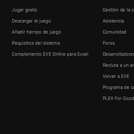
Jugar gratis
Gestión de la 
Descargar el juego
Asistencia
Añadir tiempo de juego
Comunidad
Requisitos del sistema
Foros
Complemento EVE Online para Excel
Desarrolladore
Recluta a un 
Volver a EVE
Programa de c
PLEX For Goo
EVE Online® y Fenris Creations™ y todos los logotipos relaciona
©2026 Fenris Creations. Todos los derechos reservados.