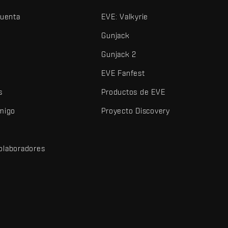
cuenta
EVE: Valkyrie
Gunjack
Gunjack 2
EVE Fanfest
s
Productos de EVE
amigo
Proyecto Discovery
olaboradores
d
dos y demás elementos son marcas comerciales de Fenris Creations.