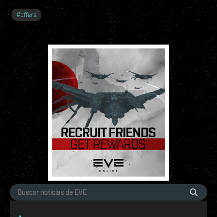
#
offers