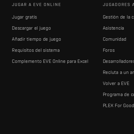
JUGAR A EVE ONLINE
JUGADORES 
Jugar gratis
Gestión de la 
Descargar el juego
Asistencia
Añadir tiempo de juego
Comunidad
Requisitos del sistema
Foros
Complemento EVE Online para Excel
Desarrolladore
Recluta a un 
Volver a EVE
Programa de c
PLEX For Goo
EVE Online® y Fenris Creations™ y todos los logotipos relaciona
©2026 Fenris Creations. Todos los derechos reservados.