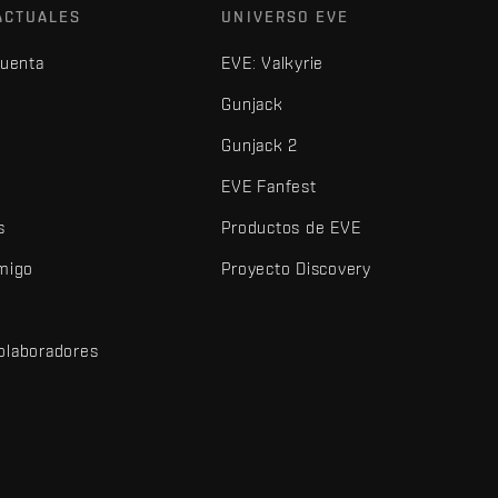
ACTUALES
UNIVERSO EVE
cuenta
EVE: Valkyrie
Gunjack
Gunjack 2
EVE Fanfest
s
Productos de EVE
amigo
Proyecto Discovery
olaboradores
d
dos y demás elementos son marcas comerciales de Fenris Creations.