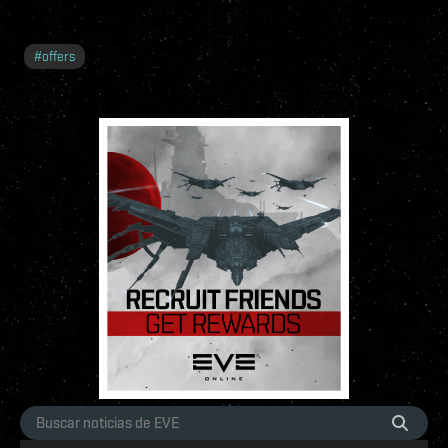
#
offers