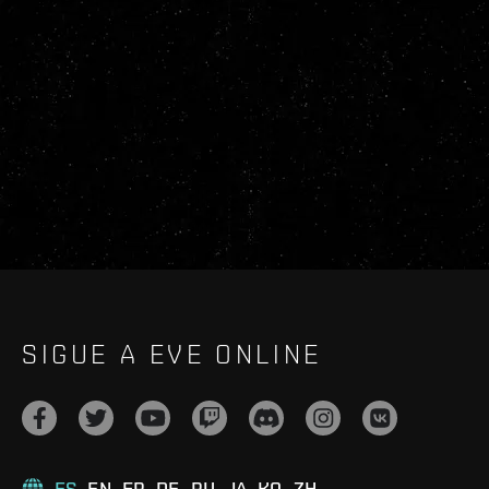
SIGUE A EVE ONLINE
ES
EN
FR
DE
RU
JA
KO
ZH