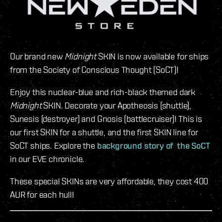
Our brand new
Midnight
SKIN is now available for ships
from the Society of Conscious Thought (SoCT)!
Enjoy this nuclear-blue and rich-black themed dark
Midnight
SKIN. Decorate your Apotheosis (shuttle),
Sunesis (destroyer) and Gnosis (battlecruiser)! This is
our first SKIN for a shuttle, and the first SKIN line for
SoCT ships. Explore the
background story of the SoCT
in our EVE chronicle.
These special SKINs are very affordable, they cost 400
AUR for each hull!