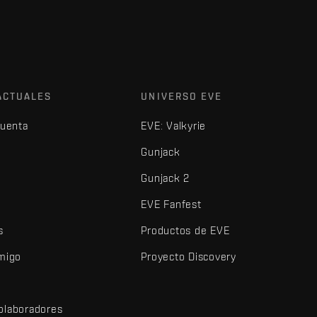
ACTUALES
UNIVERSO EVE
cuenta
EVE: Valkyrie
Gunjack
Gunjack 2
EVE Fanfest
s
Productos de EVE
amigo
Proyecto Discovery
olaboradores