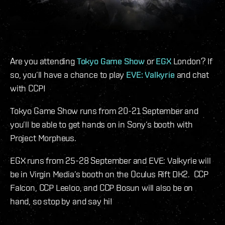
Are you attending
Tokyo Game Show
or
EGX
London? If
so, you’ll have a chance to play
EVE: Valkyrie
and chat
with CCP!
Tokyo Game Show runs from 20-21 September and
you’ll be able to get hands on in Sony’s booth with
Project Morpheus.
EGX runs from 25-28 September and EVE: Valkyrie will
be in Virgin Media’s booth on the Oculus Rift DK2. CCP
Falcon, CCP Leeloo, and CCP Bosun will also be on
hand, so stop by and say hi!