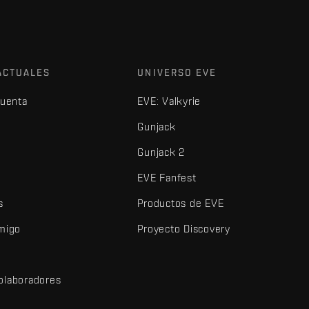
ACTUALES
UNIVERSO EVE
cuenta
EVE: Valkyrie
Gunjack
Gunjack 2
EVE Fanfest
s
Productos de EVE
amigo
Proyecto Discovery
olaboradores
d