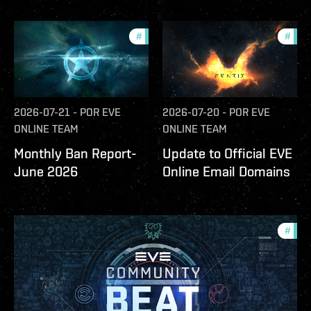
#
community
#
com
2026-07-21
-
POR
EVE
2026-07-20
-
POR
EVE
ONLINE TEAM
ONLINE TEAM
Monthly Ban Report-
Update to Official EVE
June 2026
Online Email Domains
#
com