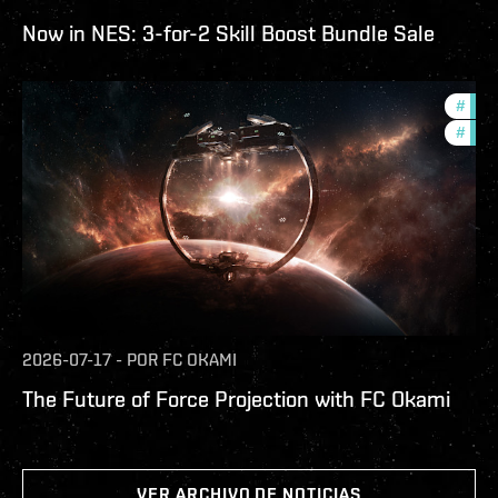
Now in NES: 3-for-2 Skill Boost Bundle Sale
#
futu
#
null
2026-07-17
-
POR
FC OKAMI
The Future of Force Projection with FC Okami
VER ARCHIVO DE NOTICIAS