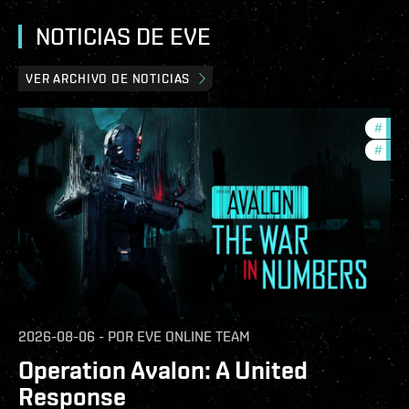
NOTICIAS DE EVE
VER ARCHIVO DE NOTICIAS
#
in-g
#
eve-
2026-08-06
-
POR
EVE ONLINE TEAM
Operation Avalon: A United
Response