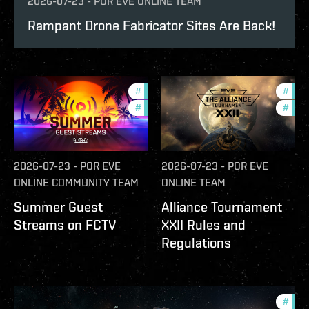
2026-07-23
-
POR
EVE ONLINE TEAM
Rampant Drone Fabricator Sites Are Back!
#
ccptv
#
deve
#
community
#
com
2026-07-23
-
POR
EVE
2026-07-23
-
POR
EVE
ONLINE COMMUNITY TEAM
ONLINE TEAM
Summer Guest
Alliance Tournament
Streams on FCTV
XXII Rules and
Regulations
#
futu