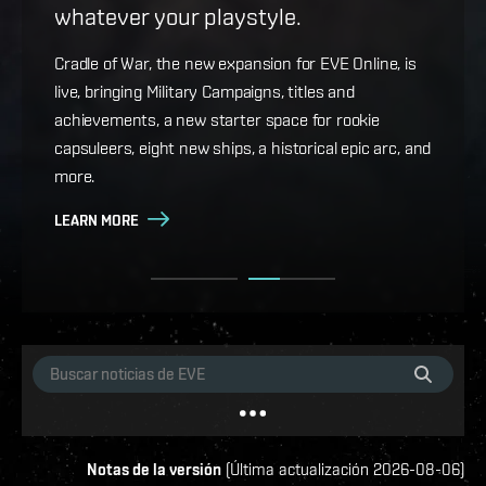
whatever your playstyle.
Game Design Director FC Okami is back with more
details on force projection and the coming changes
Cradle of War, the new expansion for EVE Online, is
to Ansiblex Jump Bridges in the September Major
live, bringing Military Campaigns, titles and
Update.
achievements, a new starter space for rookie
capsuleers, eight new ships, a historical epic arc, and
LEARN MORE
more.
LEARN MORE
Notas de la versión
(
Última actualización
2026-08-06
)