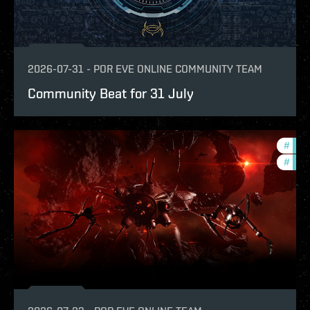
2026-07-31
-
POR
EVE ONLINE COMMUNITY TEAM
Community Beat for 31 July
#
deve
#
new-