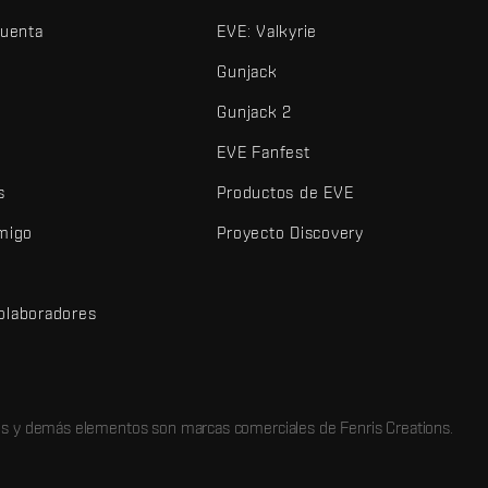
cuenta
EVE: Valkyrie
Gunjack
Gunjack 2
EVE Fanfest
s
Productos de EVE
amigo
Proyecto Discovery
olaboradores
d
dos y demás elementos son marcas comerciales de Fenris Creations.