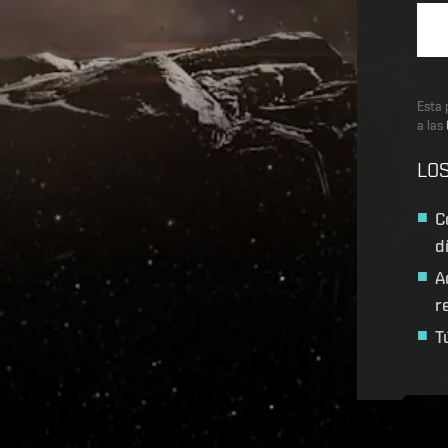
Esta 
a las
LOS
C
d
A
r
T
Recruitment service url to use:
https://eve-web-user-l