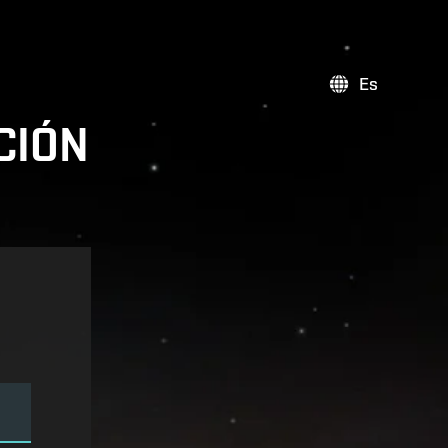
Es
CIÓN
E