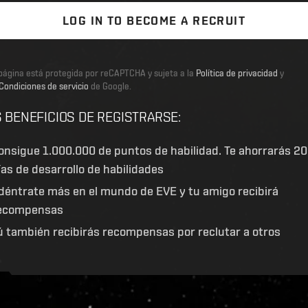
LOG IN TO BECOME A RECRUIT
página está protegida por reCAPTCHA y sujeta a la
Política de privacidad
y
Condiciones de servicio
de Google.
 BENEFICIOS DE REGISTRARSE
:
onsigue
1.000.000 de puntos de habilidad
. Te ahorrarás 20
ías de desarrollo de habilidades
déntrate más en el mundo de EVE y tu amigo recibirá
ecompensas
ú también recibirás recompensas por reclutar a otros
ive.evetech.net/api/v1
Flag is
ON