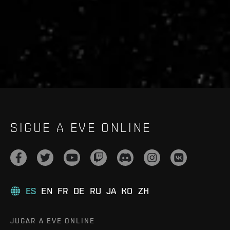
live.evetech.net/api/v1
Flag is
ON
SIGUE A EVE ONLINE
ES
EN
FR
DE
RU
JA
KO
ZH
JUGAR A EVE ONLINE