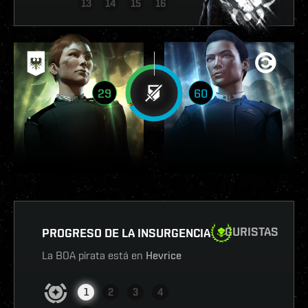
13
14
15
16
29
60
GURISTAS
PROGRESO DE LA INSURGENCIA
La BOA pirata está en
Hevrice
1
2
3
4