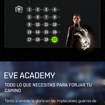
5
1
2
3
4
5
6
7
8
9
10
11
12
13
14
15
16
VER INFORME
17
18
19
20
EVE ACADEMY
TODO LO QUE NECESITAS PARA FORJAR TU
CAMINO
Tanto si ansías la gloria en las implacables guerras de