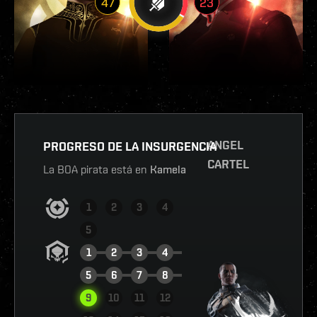
47
23
ANGEL
PROGRESO DE LA INSURGENCIA
CARTEL
La BOA pirata está en
Kamela
1
2
3
4
5
1
2
3
4
5
6
7
8
9
10
11
12
VER INFORME