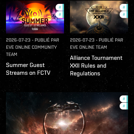
#
ccptv
#
deve
#
community
#
com
2026-07-23
-
PUBLIÉ PAR
2026-07-23
-
PUBLIÉ PAR
EVE ONLINE COMMUNITY
EVE ONLINE TEAM
TEAM
Alliance Tournament
Summer Guest
XXII Rules and
Streams on FCTV
Regulations
#
futu
#
null