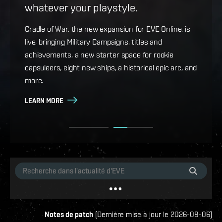
whatever your playstyle.
Game Design Director FC Okami is back with more
details on force projection and the coming changes
Cradle of War, the new expansion for EVE Online, is
to Ansiblex Jump Bridges in the September Major
live, bringing Military Campaigns, titles and
Update.
achievements, a new starter space for rookie
capsuleers, eight new ships, a historical epic arc, and
LEARN MORE
more.
LEARN MORE
Notes de patch
(
Dernière mise à jour le
2026-08-06
)