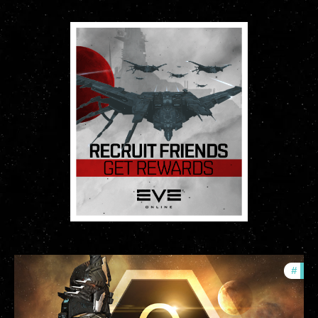
#
offe