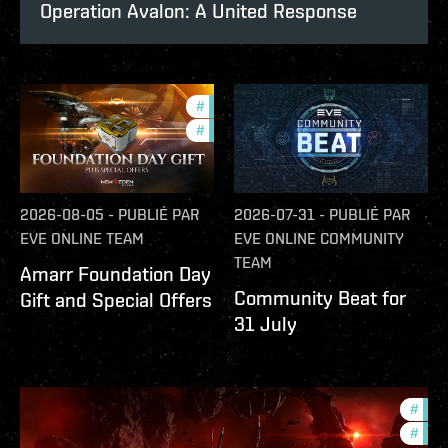
Operation Avalon: A United Response
#
offers
#
in-game-events
2026-08-05
-
PUBLIÉ PAR
2026-07-31
-
PUBLIÉ PAR
EVE ONLINE TEAM
EVE ONLINE COMMUNITY
TEAM
Amarr Foundation Day
Community Beat for
Gift and Special Offers
31 July
#
deve
#
new-