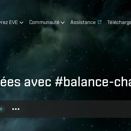
rez EVE
Communauté
Assistance
Télécharg
guées avec #balance-c
V