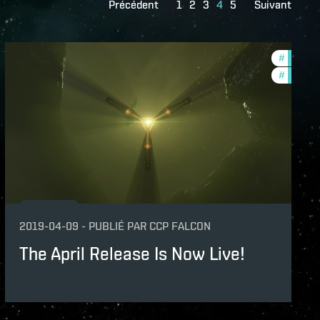
Précédent
1
2
3
4
5
Suivant
nce-changes
#
develop
th-2020-quadrant-3
#
balance
2019-04-09
-
PUBLIÉ PAR
CCP FALCON
The April Release Is Now Live!