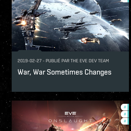
2019-02-27
-
PUBLIÉ PAR
THE EVE DEV TEAM
War, War Sometimes Changes
#
de
#
ne
#
ba