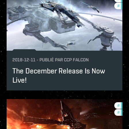
#
new-
2018-12-11
-
PUBLIÉ PAR
CCP FALCON
The December Release Is Now
Live!
velopment-updates
#
bala
w-features
#
deve
lance-changes