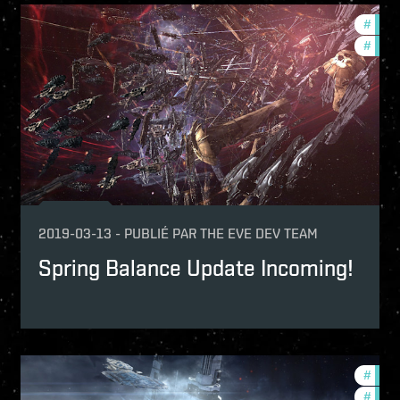
velopment-updates
#
deve
lance-changes
#
bala
2019-03-13
-
PUBLIÉ PAR
THE EVE DEV TEAM
Spring Balance Update Incoming!
velopment-updates
#
deve
lance-changes
#
bala