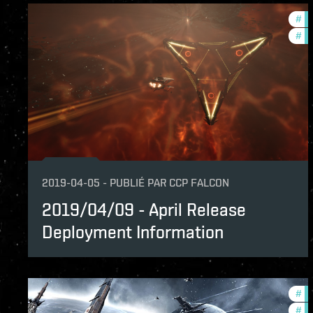
#
de
#
ba
2019-04-05
-
PUBLIÉ PAR
CCP FALCON
2019/04/09 - April Release
Deployment Information
#
de
#
ba