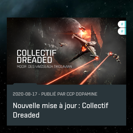
lance-changes
#
bala
nith-2020-quadrant-3
#
zeni
2020-08-17
-
PUBLIÉ PAR
CCP DOPAMINE
Nouvelle mise à jour : Collectif
Dreaded