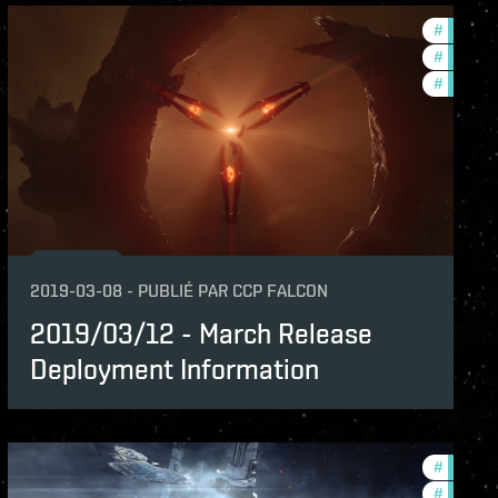
lopment-updates
#
balance
nce-changes
#
develop
#
new-fea
2019-03-08
-
PUBLIÉ PAR
CCP FALCON
2019/03/12 - March Release
Deployment Information
lopment-updates
#
develop
nce-changes
#
new-fea