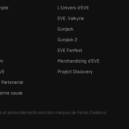
mpte
L'Univers d'EVE
EVE: Valkyrie
Gunjack
Gunjack 2
EVE Fanfest
mi
Merchandising d'EVE
VE
Project Discovery
Partenariat
bonne cause
és et autres éléments sont des marques de Fenris Creations.