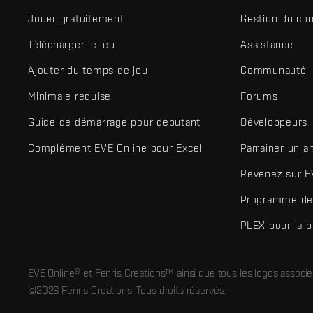
Jouer gratuitement
Gestion du co
Télécharger le jeu
Assistance
Ajouter du temps de jeu
Communauté
Minimale requise
Forums
Guide de démarrage pour débutant
Développeurs
Complément EVE Online pour Excel
Parrainer un a
Revenez sur E
Programme de 
PLEX pour la 
EVE Online® et Fenris Creations™ ainsi que tous les logos associ
©2026 Fenris Creations. Tous droits réservés.