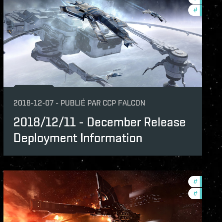
features
#
balance
2018-12-07
-
PUBLIÉ PAR
CCP FALCON
2018/12/11 - December Release
Deployment Information
nce-changes
#
develop
lopment-updates
#
balance