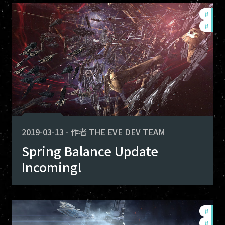
evelopment-updates
#
deve
alance-changes
#
bala
2019-03-13
-
作者
THE EVE DEV TEAM
Spring Balance Update
Incoming!
evelopment-updates
#
deve
alance-changes
#
bala