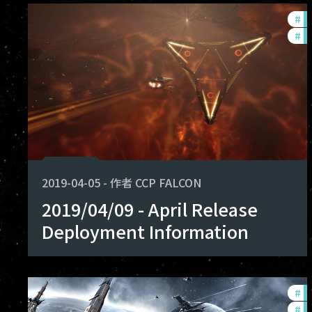
#
d
#
b
2019-04-05
-
作者
CCP FALCON
2019/04/09 - April Release
Deployment Information
#
d
#
b