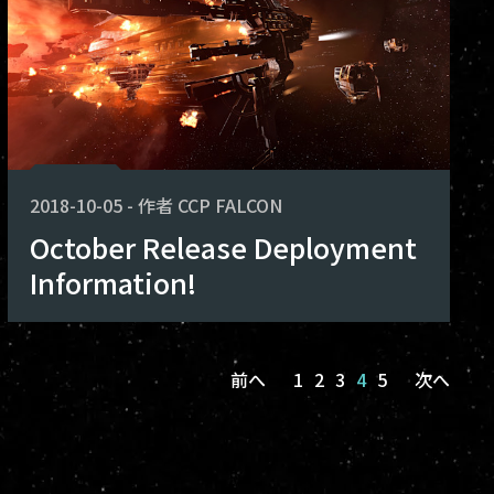
2018-10-05
-
作者
CCP FALCON
October Release Deployment
Information!
前へ
1
2
3
4
5
次へ