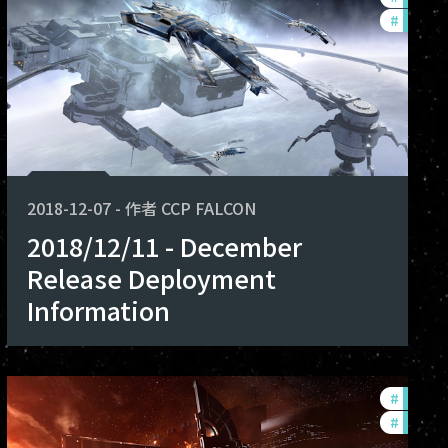
features
#
balanc
2018-12-07
-
作者
CCP FALCON
2018/12/11 - December
Release Deployment
Information
nce-changes
#
develo
lopment-updates
#
balanc