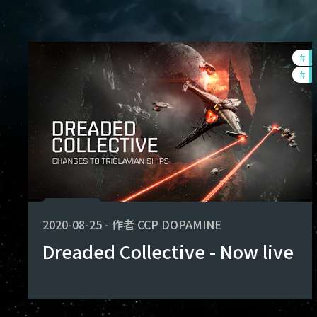
#
b
#
ze
2020-08-25
-
作者
CCP DOPAMINE
Dreaded Collective - Now live