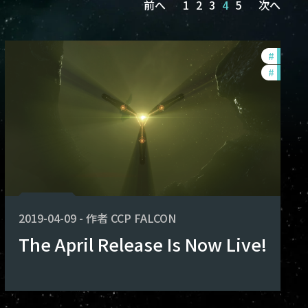
前へ
1
2
3
4
5
次へ
nce-changes
#
develo
th-2020-quadrant-3
#
balanc
2019-04-09
-
作者
CCP FALCON
The April Release Is Now Live!