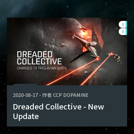
alance-changes
#
bala
nith-2020-quadrant-3
#
zeni
2020-08-17
-
作者
CCP DOPAMINE
Dreaded Collective - New
Update