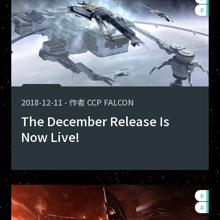
#
new-
2018-12-11
-
作者
CCP FALCON
The December Release Is
Now Live!
evelopment-updates
#
bala
w-features
#
deve
alance-changes