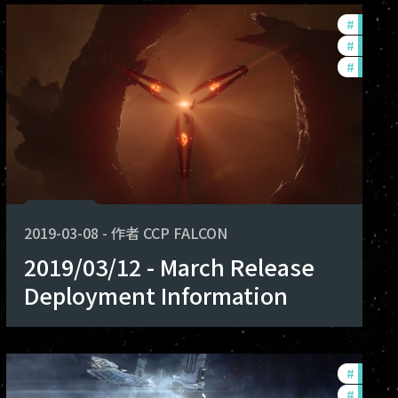
lopment-updates
#
balanc
nce-changes
#
develo
#
new-fe
2019-03-08
-
作者
CCP FALCON
2019/03/12 - March Release
Deployment Information
lopment-updates
#
develo
nce-changes
#
new-fe