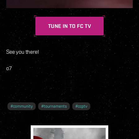
TUNE IN TO FC TV
See you there!
o7
#
community
#
tournaments
#
ccptv