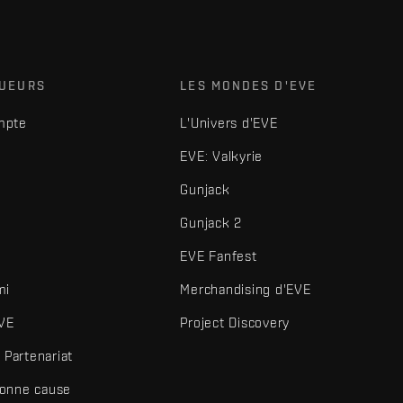
OUEURS
LES MONDES D'EVE
mpte
L'Univers d'EVE
EVE: Valkyrie
Gunjack
Gunjack 2
EVE Fanfest
mi
Merchandising d'EVE
VE
Project Discovery
Partenariat
bonne cause