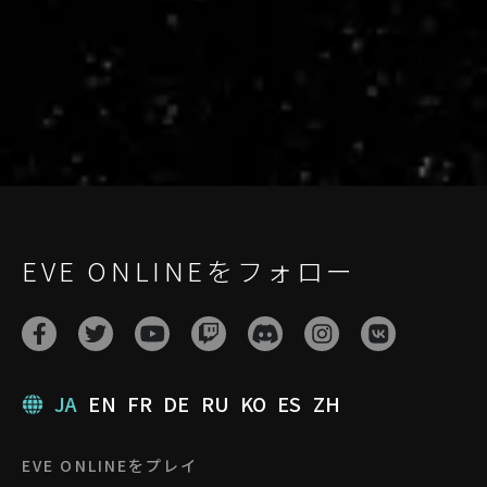
user-live.evetech.net/api/v1
Flag is
ON
EVE ONLINEをフォロー
JA
EN
FR
DE
RU
KO
ES
ZH
EVE ONLINEをプレイ