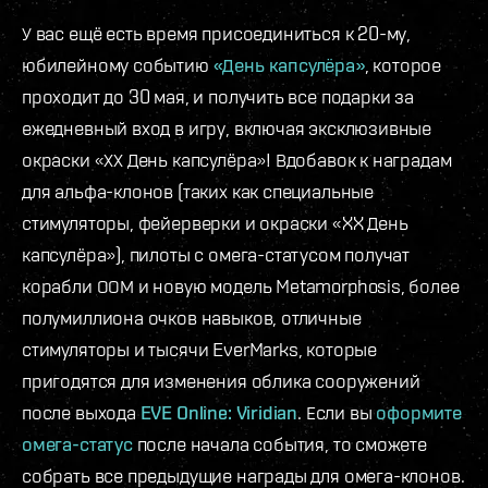
У вас ещё есть время присоединиться к 20-му,
юбилейному событию
«День капсулёра»
, которое
проходит до 30 мая, и получить все подарки за
ежедневный вход в игру, включая эксклюзивные
окраски «ХХ День капсулёра»! Вдобавок к наградам
для альфа-клонов (таких как специальные
стимуляторы, фейерверки и окраски «XX День
капсулёра»), пилоты с омега-статусом получат
корабли ООМ и новую модель Metamorphosis, более
полумиллиона очков навыков, отличные
стимуляторы и тысячи EverMarks, которые
пригодятся для изменения облика сооружений
после выхода
EVE Online: Viridian
. Если вы
оформите
омега-статус
после начала события, то сможете
собрать все предыдущие награды для омега-клонов.