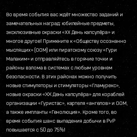
Во время события вас ждёт множество заданий и
замечательных наград: юбилейные предметы,
эксклюзивные окраски «ХХ День капсулёра» и
многое другое! Примкните к «Обществу осознанно
мыслящих» (ООМ) или пиратскому союзу «Гури
Малаким» и отправляйтесь в горячие точки и
районы взлома в системах с любым уровнем
безопасности. В этих районах можно получить
новые стимуляторы и стимуляторы «Гламурекс»,
новые окраски «XX День капсулёра» для кораблей
организации «Гуристас», картеля «ангелов» и ООМ,
а также импланты «Генолюция». Кроме того, во
время события шанс выпадения добычи в PvP
повышается с 50 до 75%!