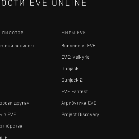
ОСТИ EVE ONLINE
Х ПИЛОТОВ
МИРЫ EVE
четной записью
Вселенная EVE
EVE: Valkyrie
Gunjack
Gunjack 2
EVE Fanfest
озови друга»
Атрибутика EVE
ь в EVE
Project Discovery
ртнёрства
ощь